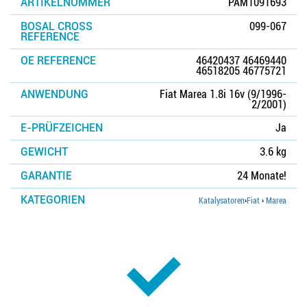
ARTIKELNUMMER
PAM1091693
BOSAL CROSS
099-067
REFERENCE
OE REFERENCE
46420437 46469440
46518205 46775721
ANWENDUNG
Fiat Marea 1.8i 16v (9/1996-
2/2001)
E-PRÜFZEICHEN
Ja
GEWICHT
3.6 kg
GARANTIE
24 Monate!
KATEGORIEN
Katalysatoren
›
Fiat
›
Marea