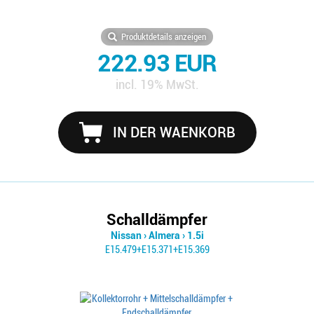
Produktdetails anzeigen
222.93 EUR
incl. 19% MwSt.
IN DER WAENKORB
Schalldämpfer
Nissan
›
Almera
›
1.5i
E15.479+E15.371+E15.369