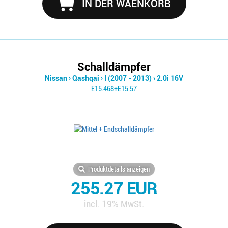
IN DER WAENKORB
Schalldämpfer
Nissan
›
Qashqai
›
I (2007 - 2013)
›
2.0i 16V
E15.468+E15.57
Produktdetails anzeigen
255.27 EUR
incl. 19% MwSt.