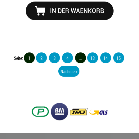
IN DER WAENKORB
Seite:
1
2
3
4
...
13
14
15
Nächste »