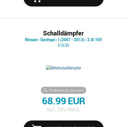
Schalldämpfer
Nissan
›
Qashqai
›
I (2007 - 2013)
›
2.0i 16V
E15.55
Produktdetails anzeigen
68.99 EUR
incl. 19% MwSt.