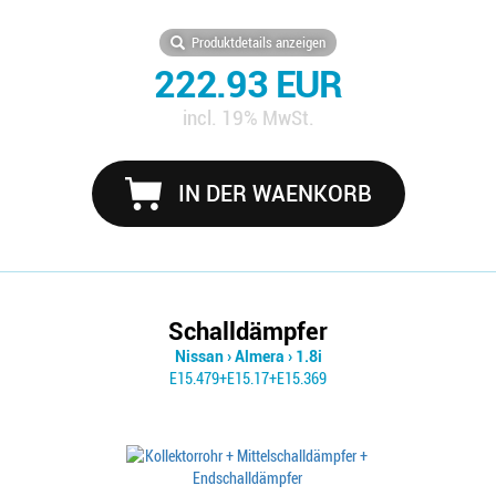
Produktdetails anzeigen
222.93 EUR
incl. 19% MwSt.
IN DER WAENKORB
Schalldämpfer
Nissan
›
Almera
›
1.8i
E15.479+E15.17+E15.369