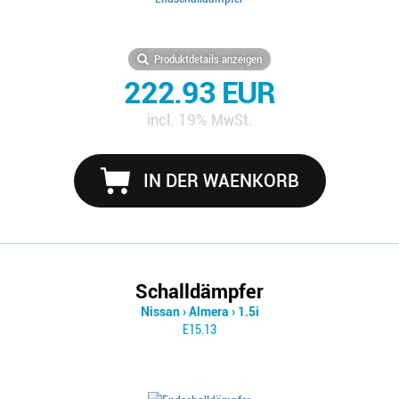
Produktdetails anzeigen
222.93 EUR
incl. 19% MwSt.
IN DER WAENKORB
Schalldämpfer
Nissan
›
Almera
›
1.5i
E15.13