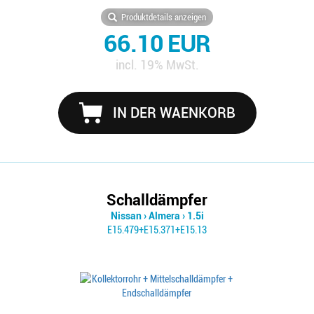
Produktdetails anzeigen
66.10 EUR
incl. 19% MwSt.
IN DER WAENKORB
Schalldämpfer
Nissan
›
Almera
›
1.5i
E15.479+E15.371+E15.13