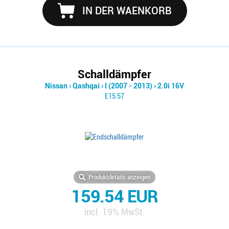
IN DER WAENKORB
Schalldämpfer
Nissan
›
Qashqai
›
I (2007 - 2013)
›
2.0i 16V
E15.57
Produktdetails anzeigen
159.54 EUR
incl. 19% MwSt.