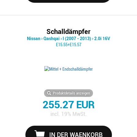
Schalldämpfer
Nissan
›
Qashqai
›
I (2007 - 2013)
›
2.0i 16V
E15.55+E15.57
Produktdetails anzeigen
255.27 EUR
incl. 19% MwSt.
IN DER WAENKORB