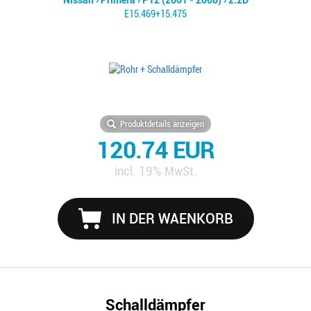
Nissan
›
Primera
›
P12 (2001 - 2008)
›
2.2D
E15.469+15.475
Produktdetails anzeigen
120.74 EUR
incl. 19% MwSt.
IN DER WAENKORB
Schalldämpfer