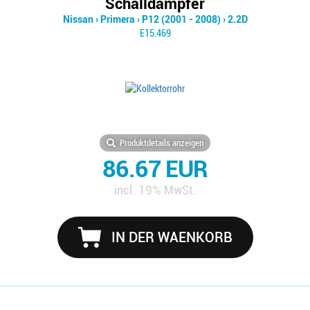
Schalldämpfer
Nissan
›
Primera
›
P12 (2001 - 2008)
›
2.2D
E15.469
Produktdetails anzeigen
86.67 EUR
incl. 19% MwSt.
IN DER WAENKORB